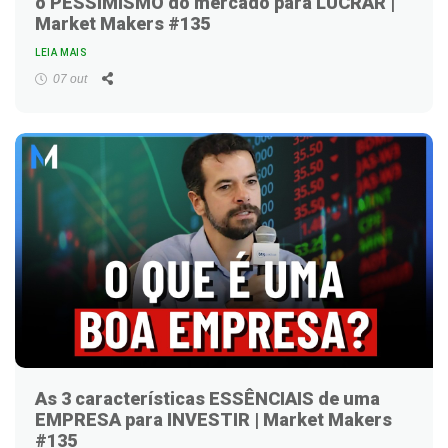
o PESSIMISMO do mercado para LUCRAR |
Market Makers #135
LEIA MAIS
Facebook
Twitter
LinkedIn
WhatsApp
Email
07 out
As 3 características ESSÊNCIAIS de uma
EMPRESA para INVESTIR | Market Makers
#135