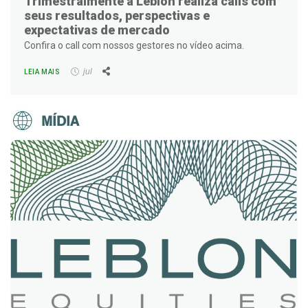
Trimestralmente a Leblon realiza calls com
seus resultados, perspectivas e
expectativas de mercado
Confira o call com nossos gestores no vídeo acima.
Facebook
Twitter
LinkedIn
WhatsApp
Email
jul
LEIA MAIS
MÍDIA