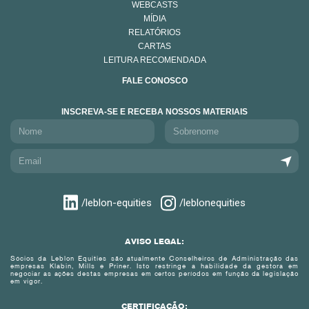
WEBCASTS
MÍDIA
RELATÓRIOS
CARTAS
LEITURA RECOMENDADA
FALE CONOSCO
INSCREVA-SE E RECEBA NOSSOS MATERIAIS
/leblon-equities
/leblonequities
AVISO LEGAL:
Sócios da Leblon Equities são atualmente Conselheiros de Administração das
empresas Klabin, Mills e Priner. Isto restringe a habilidade da gestora em
negociar as ações destas empresas em certos períodos em função da legislação
em vigor.
CERTIFICAÇÃO: