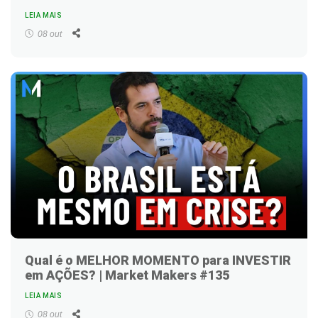
LEIA MAIS
Facebook
Twitter
LinkedIn
WhatsApp
Email
08 out
Qual é o MELHOR MOMENTO para INVESTIR
em AÇÕES? | Market Makers #135
LEIA MAIS
Facebook
Twitter
LinkedIn
WhatsApp
Email
08 out