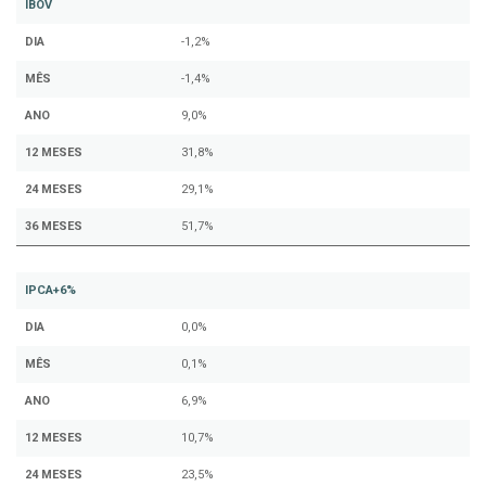
IBOV
DIA
-1,2%
MÊS
-1,4%
ANO
9,0%
12 MESES
31,8%
24 MESES
29,1%
36 MESES
51,7%
IPCA+6%
DIA
0,0%
MÊS
0,1%
ANO
6,9%
12 MESES
10,7%
24 MESES
23,5%