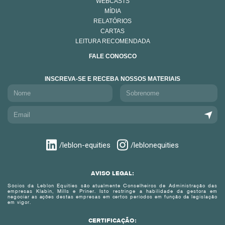
WEBCASTS
MÍDIA
RELATÓRIOS
CARTAS
LEITURA RECOMENDADA
FALE CONOSCO
INSCREVA-SE E RECEBA NOSSOS MATERIAIS
/leblon-equities
/leblonequities
AVISO LEGAL:
Sócios da Leblon Equities são atualmente Conselheiros de Administração das
empresas Klabin, Mills e Priner. Isto restringe a habilidade da gestora em
negociar as ações destas empresas em certos períodos em função da legislação
em vigor.
CERTIFICAÇÃO: