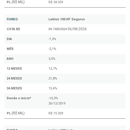
(R$ MIL)
PL
R$ 34.559
FUNDO
Leblon 100 XP Seguros
06/08/2026
COTA R$
89.74853504
DIA
-1,0%
MÊS
-2,1%
ANO
3,0%
12 MESES
12,7%
24 MESES
21,8%
36 MESES
15,4%
Desde o início*
-10,3%
26/12/2019
(R$ MIL)
PL
R$ 15.329