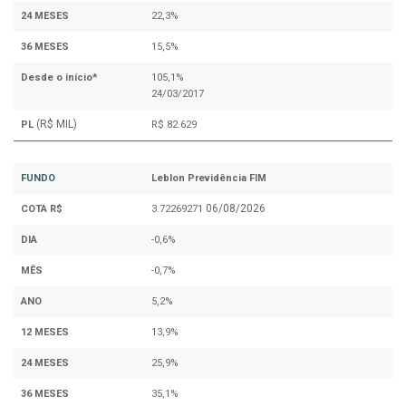
24 MESES
22,3%
36 MESES
15,5%
Desde o início*
105,1%
24/03/2017
(R$ MIL)
PL
R$ 82.629
FUNDO
Leblon Previdência FIM
06/08/2026
COTA R$
3.72269271
DIA
-0,6%
MÊS
-0,7%
ANO
5,2%
12 MESES
13,9%
24 MESES
25,9%
36 MESES
35,1%