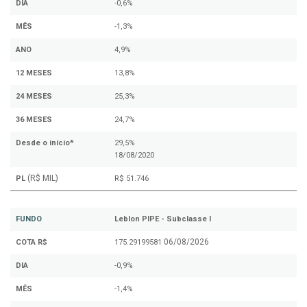
DIA
-0,6%
MÊS
-1,3%
ANO
4,9%
12 MESES
13,8%
24 MESES
25,3%
36 MESES
24,7%
Desde o início*
29,5%
18/08/2020
(R$ MIL)
PL
R$ 51.746
FUNDO
Leblon PIPE - Subclasse I
06/08/2026
COTA R$
175.29199581
DIA
-0,9%
MÊS
-1,4%