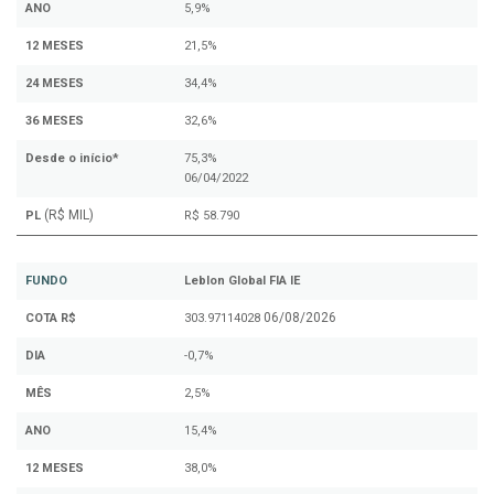
ANO
5,9%
12 MESES
21,5%
24 MESES
34,4%
36 MESES
32,6%
Desde o início*
75,3%
06/04/2022
(R$ MIL)
PL
R$ 58.790
FUNDO
Leblon Global FIA IE
06/08/2026
COTA R$
303.97114028
DIA
-0,7%
MÊS
2,5%
ANO
15,4%
12 MESES
38,0%