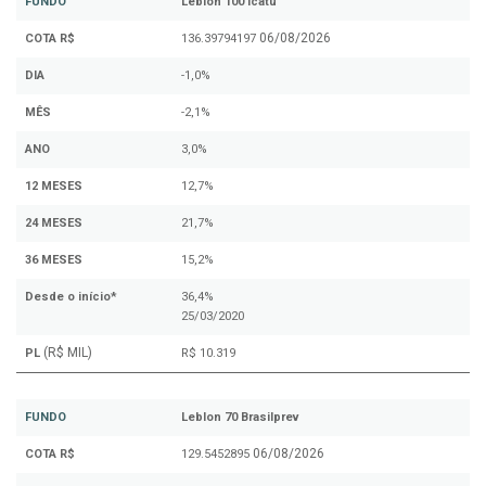
FUNDO
Leblon 100 Icatu
06/08/2026
COTA R$
136.39794197
DIA
-1,0%
MÊS
-2,1%
ANO
3,0%
12 MESES
12,7%
24 MESES
21,7%
36 MESES
15,2%
Desde o início*
36,4%
25/03/2020
(R$ MIL)
PL
R$ 10.319
FUNDO
Leblon 70 Brasilprev
06/08/2026
COTA R$
129.5452895