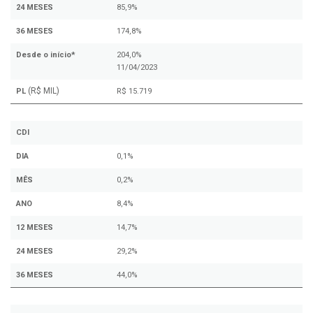
24 MESES
85,9%
36 MESES
174,8%
Desde o início*
204,0%
11/04/2023
(R$ MIL)
PL
R$ 15.719
CDI
DIA
0,1%
MÊS
0,2%
ANO
8,4%
12 MESES
14,7%
24 MESES
29,2%
36 MESES
44,0%