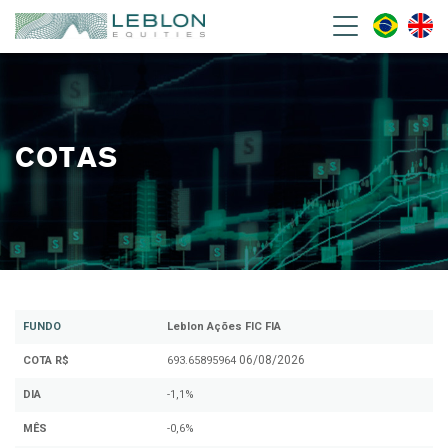
Leblon Equities Gestão de
Investimentos
COTAS
FUNDO
Leblon Ações FIC FIA
06/08/2026
COTA R$
693.65895964
DIA
-1,1%
MÊS
-0,6%