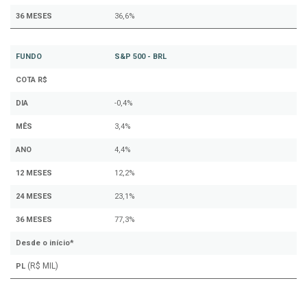
36 MESES
36,6%
FUNDO
S&P 500 - BRL
COTA R$
DIA
-0,4%
MÊS
3,4%
ANO
4,4%
12 MESES
12,2%
24 MESES
23,1%
36 MESES
77,3%
Desde o início*
(R$ MIL)
PL