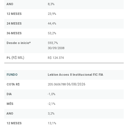
ANO
8,3%
12 MESES
23,9%
24 MESES
44,4%
36 MESES
53,2%
Desde o início*
593,7%
30/09/2008
(R$ MIL)
PL
R$ 124.374
FUNDO
Leblon Acoes II Institucional FIC FIA
06/08/2026
COTA R$
205.0606788
DIA
-1,0%
MÊS
-2,1%
ANO
3,2%
12 MESES
13,1%