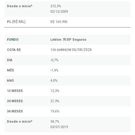
Desde o início*
272,3%
02/12/2009
(R$ MIL)
PL
R$ 165.990
FUNDO
Leblon 70 XP Seguros
06/08/2026
COTA R$
134.66884038
DIA
-0,7%
MÊS
-1,4%
ANO
4,0%
12 MESES
12,3%
24 MESES
21,3%
36 MESES
19,6%
Desde o início*
34,7%
03/07/2019