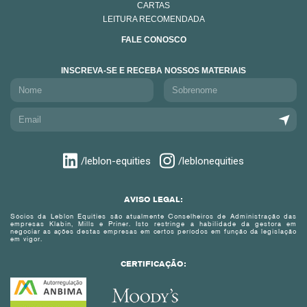
CARTAS
LEITURA RECOMENDADA
FALE CONOSCO
INSCREVA-SE E RECEBA NOSSOS MATERIAIS
/leblon-equities
/leblonequities
AVISO LEGAL:
Sócios da Leblon Equities são atualmente Conselheiros de Administração das
empresas Klabin, Mills e Priner. Isto restringe a habilidade da gestora em
negociar as ações destas empresas em certos períodos em função da legislação
em vigor.
CERTIFICAÇÃO: