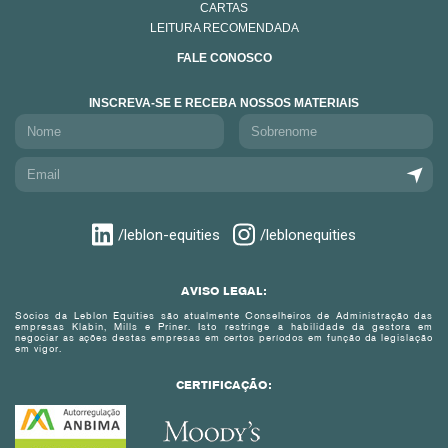
CARTAS
LEITURA RECOMENDADA
FALE CONOSCO
INSCREVA-SE E RECEBA NOSSOS MATERIAIS
/leblon-equities
/leblonequities
AVISO LEGAL:
Sócios da Leblon Equities são atualmente Conselheiros de Administração das
empresas Klabin, Mills e Priner. Isto restringe a habilidade da gestora em
negociar as ações destas empresas em certos períodos em função da legislação
em vigor.
CERTIFICAÇÃO: