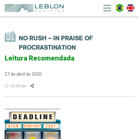
Leblon Equities Gestão de
Investimentos
NO RUSH – IN PRAISE OF
PROCRASTINATION
Leitura Recomendada
27 de abril de 2020
Facebook
Twitter
LinkedIn
WhatsApp
Email
19:29 abr