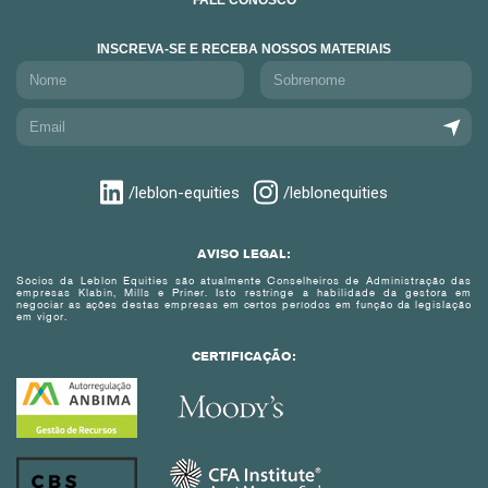
FALE CONOSCO
INSCREVA-SE E RECEBA NOSSOS MATERIAIS
/leblon-equities
/leblonequities
AVISO LEGAL:
Sócios da Leblon Equities são atualmente Conselheiros de Administração das
empresas Klabin, Mills e Priner. Isto restringe a habilidade da gestora em
negociar as ações destas empresas em certos períodos em função da legislação
em vigor.
CERTIFICAÇÃO: