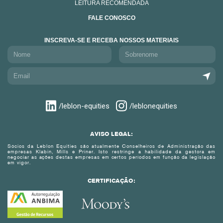
LEITURA RECOMENDADA
FALE CONOSCO
INSCREVA-SE E RECEBA NOSSOS MATERIAIS
/leblon-equities
/leblonequities
AVISO LEGAL:
Sócios da Leblon Equities são atualmente Conselheiros de Administração das
empresas Klabin, Mills e Priner. Isto restringe a habilidade da gestora em
negociar as ações destas empresas em certos períodos em função da legislação
em vigor.
CERTIFICAÇÃO: