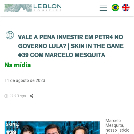
Leblon Equities Gestão de
Investimentos
VALE A PENA INVESTIR EM PETR4 NO
GOVERNO LULA? | SKIN IN THE GAME
#39 COM MARCELO MESQUITA
Na mídia
11 de agosto de 2023
Facebook
Twitter
LinkedIn
WhatsApp
Email
11:13 ago
Marcelo
Mesquita,
nosso sócio