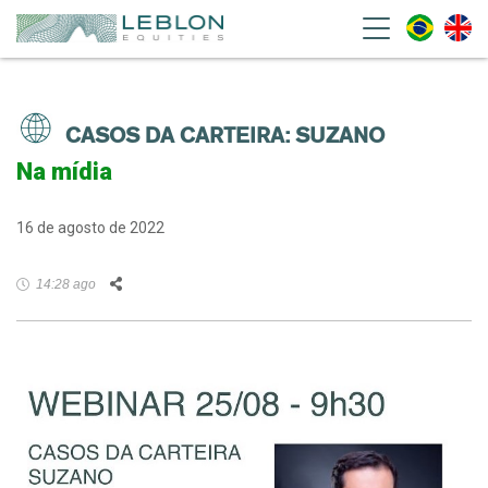
Leblon Equities Gestão de
Investimentos
CASOS DA CARTEIRA: SUZANO
Na mídia
16 de agosto de 2022
Facebook
Twitter
LinkedIn
WhatsApp
Email
14:28 ago