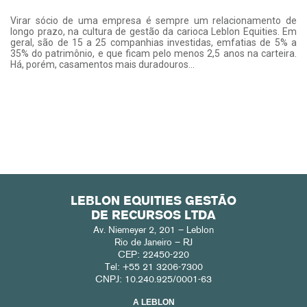
Virar sócio de uma empresa é sempre um relacionamento de
longo prazo, na cultura de gestão da carioca Leblon Equities. Em
geral, são de 15 a 25 companhias investidas, emfatias de 5% a
35% do patrimônio, e que ficam pelo menos 2,5 anos na carteira.
Há, porém, casamentos mais duradouros…
LEBLON EQUITIES GESTÃO
DE RECURSOS LTDA
Av. Niemeyer 2, 201 – Leblon
Rio de Janeiro – RJ
CEP: 22450-220
Tel: +55 21 3206-7300
CNPJ: 10.240.925/0001-63
A LEBLON