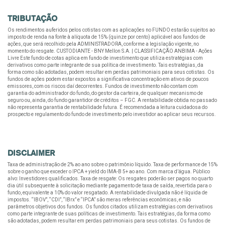
TRIBUTAÇÃO
Os rendimentos auferidos pelos cotistas com as aplicações no FUNDO estarão sujeitos ao
imposto de renda na fonte à alíquota de 15% (quinze por cento) aplicável aos fundos de
ações, que será recolhido pela ADMINISTRADORA, conforme a legislação vigente, no
momento do resgate. CUSTODIANTE - BNY Mellon S.A. | CLASSIFICAÇÃO ANBIMA - Ações
Livre Este fundo de cotas aplica em fundo de investimento que utiliza estratégias com
derivativos como parte integrante de sua política de investimento. Tais estratégias, da
forma como são adotadas, podem resultar em perdas patrimoniais para seus cotistas. Os
fundos de ações podem estar expostos a significativa concentração em ativos de poucos
emissores, com os riscos daí decorrentes. Fundos de investimento não contam com
garantia do administrador do fundo, do gestor da carteira, de qualquer mecanismo de
seguro ou, ainda, do fundo garantidor de créditos – FGC. A rentabilidade obtida no passado
não representa garantia de rentabilidade futura. É recomendada a leitura cuidadosa do
prospecto e regulamento do fundo de investimento pelo investidor ao aplicar seus recursos.
DISCLAIMER
Taxa de administração de 2% ao ano sobre o patrimônio líquido. Taxa de performance de 15%
sobre o ganho que exceder o IPCA + yield do IMA-B 5+ ao ano. Com marca d’água. Público
alvo: Investidores qualificados. Taxa de resgate: Os resgates poderão ser pagos no quarto
dia útil subsequente à solicitação mediante pagamento de taxa de saída, revertida para o
fundo, equivalente a 10% do valor resgatado. A rentabilidade divulgada não é líquida de
impostos. “IBOV”, “CDI”, “IBrx” e “IPCA” são meras referências econômicas, e não
parâmetros objetivos dos fundos. Os fundos citados utilizam estratégias com derivativos
como parte integrante de suas políticas de investimento. Tais estratégias, da forma como
são adotadas, podem resultar em perdas patrimoniais para seus cotistas. Os fundos de