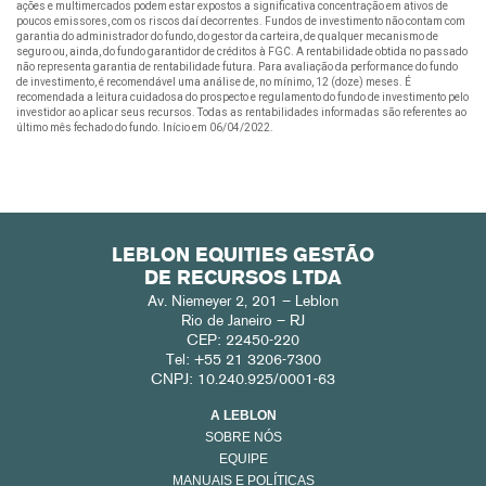
ações e multimercados podem estar expostos a significativa concentração em ativos de
poucos emissores, com os riscos daí decorrentes. Fundos de investimento não contam com
garantia do administrador do fundo, do gestor da carteira, de qualquer mecanismo de
seguro ou, ainda, do fundo garantidor de créditos à FGC. A rentabilidade obtida no passado
não representa garantia de rentabilidade futura. Para avaliação da performance do fundo
de investimento, é recomendável uma análise de, no mínimo, 12 (doze) meses. É
recomendada a leitura cuidadosa do prospecto e regulamento do fundo de investimento pelo
investidor ao aplicar seus recursos. Todas as rentabilidades informadas são referentes ao
último mês fechado do fundo. Início em 06/04/2022.
LEBLON EQUITIES GESTÃO
DE RECURSOS LTDA
Av. Niemeyer 2, 201 – Leblon
Rio de Janeiro – RJ
CEP: 22450-220
Tel: +55 21 3206-7300
CNPJ: 10.240.925/0001-63
A LEBLON
SOBRE NÓS
EQUIPE
MANUAIS E POLÍTICAS