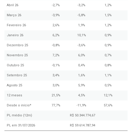
Abril 26
-2,7%
-3,2%
1,2%
Março 26
-3,9%
-5,8%
1,5%
Fevereiro 26
2,6%
1,9%
1,2%
Janeiro 26
6,2%
10,1%
0,9%
Dezembro 25
-0,8%
-3,6%
0,9%
Novembro 25
7,2%
6,0%
0,7%
Outubro 25
-0,1%
0,4%
0,8%
Setembro 25
3,4%
1,6%
1,1%
Agosto 25
3,0%
5,9%
0,5%
12 meses
21,5%
4,5%
12,1%
Desde o início*
77,7%
-11,9%
57,6%
PL médio (12m)
R$ 50.344.774,67
PL em 31/07/2026
R$ 59.614.787,94