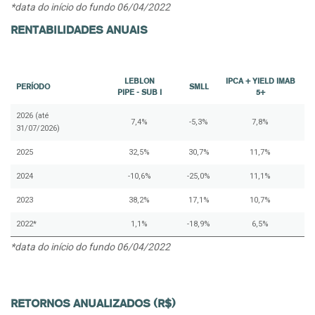
*data do início do fundo 06/04/2022
RENTABILIDADES ANUAIS
LEBLON
IPCA + YIELD IMAB
PERÍODO
SMLL
PIPE - SUB I
5+
2026 (até
7,4%
-5,3%
7,8%
31/07/2026)
2025
32,5%
30,7%
11,7%
2024
-10,6%
-25,0%
11,1%
2023
38,2%
17,1%
10,7%
2022*
1,1%
-18,9%
6,5%
*data do início do fundo 06/04/2022
RETORNOS ANUALIZADOS (R$)