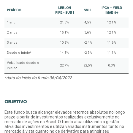
LEBLON
IPCA + YIELD
PERÍODO
SMLL
PIPE - SUB I
IMAB 5+
1 ano
21,5%
4,5%
12,1%
2 anos
15,1%
3,6%
12,1%
3 anos
10,8%
-2,4%
11,6%
Desde o início*
14,3%
-2,9%
11,1%
Volatilidade desde o
22,7%
22,5%
0,3%
início*
*data do início do fundo 06/04/2022
OBJETIVO
Este fundo busca alcançar elevados retornos absolutos no longo
prazo a partir de investimentos realizados exclusivamente no
mercado de ações no Brasil. O fundo atua utilizando a gestão
ativa dos investimentos e utiliza variados instrumentos tanto no
mercado à vista quanto no de derivativo para atingir seu