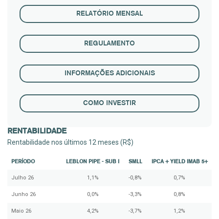
RELATÓRIO MENSAL
REGULAMENTO
INFORMAÇÕES ADICIONAIS
COMO INVESTIR
RENTABILIDADE
Rentabilidade nos últimos 12 meses (R$)
PERÍODO
LEBLON PIPE - SUB I
SMLL
IPCA + YIELD IMAB 5+
Julho 26
1,1%
-0,8%
0,7%
Junho 26
0,0%
-3,3%
0,8%
Maio 26
4,2%
-3,7%
1,2%