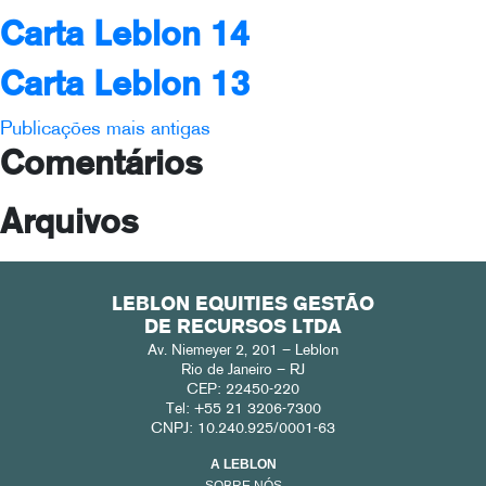
Carta Leblon 14
Carta Leblon 13
Navegação
Publicações mais antigas
Comentários
por
posts
Arquivos
LEBLON EQUITIES GESTÃO
DE RECURSOS LTDA
Av. Niemeyer 2, 201 – Leblon
Rio de Janeiro – RJ
CEP: 22450-220
Tel: +55 21 3206-7300
CNPJ: 10.240.925/0001-63
A LEBLON